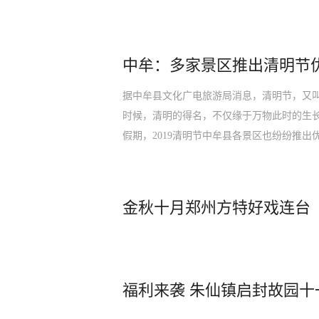
中牟：多家景区推出清明节
据中牟县文化广电旅游局消息，清明节，又
时候，清明的得名，不仅缘于万物此时的生
假期，2019清明节中牟县各景区也纷纷推出
金秋十月郑州方特好戏连台
福利来袭 朱仙镇启封故园十