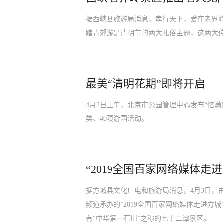
据西峡县旅游局消息，孝行天下，爱在老界
踏青郊游是清明节的两大礼俗主题，这两大
最美“清明花期”即将开启
4月2日上午，北京市公园管理中心发布“忆满
类、40项游园活动。
“2019全国百家网络媒体走
据方城县文化广电和旅游局消息，4月3日，
频道承办的“2019全国百家网络媒体走进方
有“中华第一石川”之称的七十二潭景区。