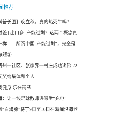
闻推荐
科普长图】晚立秋，真的热死牛吗？
时差 | 出口多=产能过剩？这两个概念真
一样——所谓中国“产能过剩”，完全是
命题②
西州一社区、张家界一村庄成功避险 22
元奖给集体和个人
民健身 乐在街巷
海：让一线足球教师进课堂“充电”
风“白海豚”将于9日至10日在浙闽沿海登