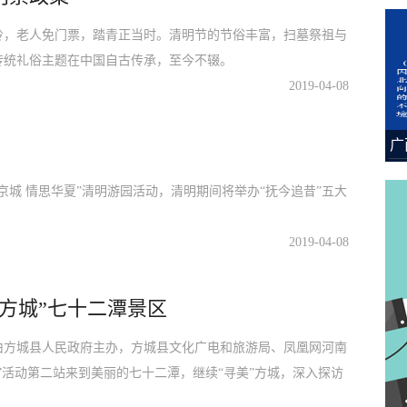
岭，老人免门票，踏青正当时。清明节的节俗丰富，扫墓祭祖与
传统礼俗主题在中国自古传承，至今不辍。
2019-04-08
广
谣
京城 情思华夏”清明游园活动，清明期间将举办“抚今追昔”五大
2019-04-08
进方城”七十二潭景区
由方城县人民政府主办，方城县文化广电和旅游局、凤凰网河南
城”活动第二站来到美丽的七十二潭，继续“寻美”方城，深入探访