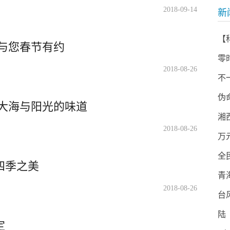
2018-09-14
新
【
与您春节有约
零
2018-08-26
不
伪
验大海与阳光的味道
湘
2018-08-26
万
全
四季之美
青
2018-08-26
台
陆
定