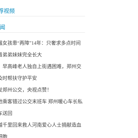
荐视频
新闻
强女孩患“再障”14年：只奢求多点时间
着弟弟妹妹完全长大
！早高峰老人独自上街遇困难，郑州交
及时帮扶守护平安
发郑州公交，央视点赞！
地乘客错过公交末班车 郑州暖心车长私
车送回
越千里回来救人河南爱心人士捐献造血
细胞