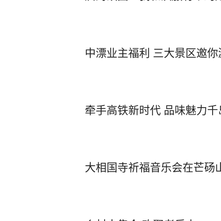
中漂业主福利 三大景区邀你
牵手高铁新时代 品味魅力千
大相国寺祈福音乐会在芒砀