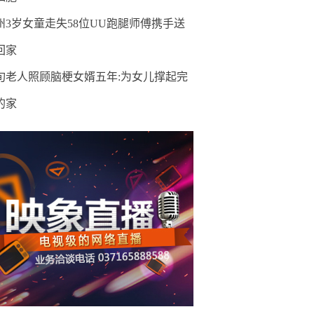
州3岁女童走失58位UU跑腿师傅携手送
回家
旬老人照顾脑梗女婿五年:为女儿撑起完
的家