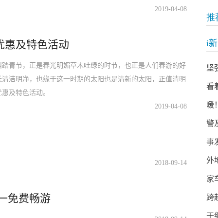
2019-04-08
推
优惠及特色活动
i
叫踏青节，正是春光明媚草木吐绿的时节，也正是人们春游的好
坚
长清洁明净，也缘于这一时期的太阳也是清新的太阳，正值清明
看
优惠及特色活动。
暖
2019-04-08
警
事
外
2018-09-14
家
一免费畅游
跨
干