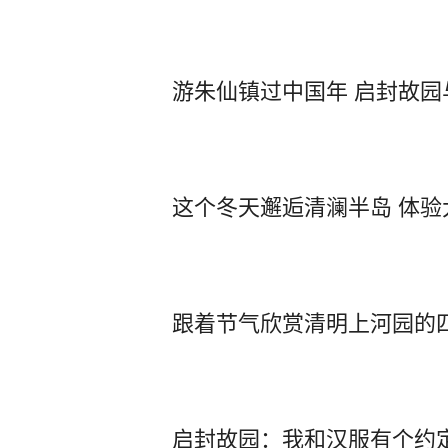
游朱仙镇过中国年 启封故园
这个冬天邂逅清澜半岛 体
跟着节气欣赏清明上河园的
启封故园：我和汉服有个约