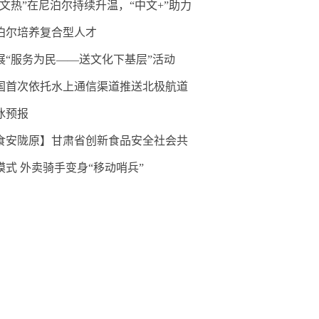
中文热”在尼泊尔持续升温，“中文+”助力
泊尔培养复合型人才
展“服务为民——送文化下基层”活动
国首次依托水上通信渠道推送北极航道
冰预报
食安陇原】甘肃省创新食品安全社会共
模式 外卖骑手变身“移动哨兵”