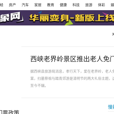
经
房产
汽车
家居
教育
健康
科技
旅游
体彩
西峡老界岭景区推出老人免
据西峡县旅游局消息，孝行天下，爱在老界岭，老人
富，扫墓祭祖与踏青郊游是清明节的两大礼俗主题，
至今不辍。
慢
门票政策