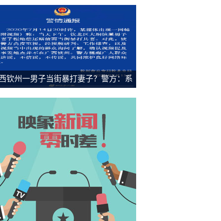
西钦州一男子当街暴打妻子？警方：系
言